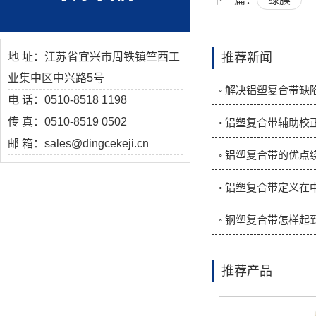
地 址：江苏省宜兴市周铁镇竺西工
推荐新闻
业集中区中兴路5号
◦ 解决铝塑复合带
电 话：0510-8518 1198
传 真：0510-8519 0502
◦ 铝塑复合带辅助校
邮 箱：sales@dingcekeji.cn
◦ 铝塑复合带的优点
◦ 铝塑复合带定义
推荐产品